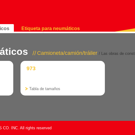
icos
Etiqueta para neumáticos
áticos
Camioneta/camión/tráiler
/ Las obras de const
973
Tabla de tamaños
O. INC. All rights reserved