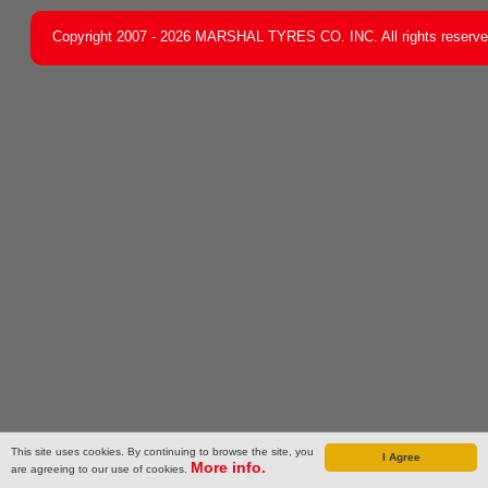
Copyright 2007 - 2026 MARSHAL TYRES CO. INC. All rights reserv
This site uses cookies. By continuing to browse the site, you
I Agree
More info.
are agreeing to our use of cookies.