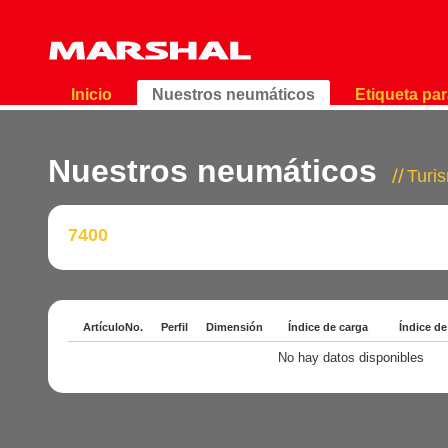
Inicio
Nuestros neumáticos
Etiqueta pa
Nuestros neumáticos
Turi
7400
ArtículoNo.
Perfil
Dimensión
Índice de carga
Índice de
No hay datos disponibles