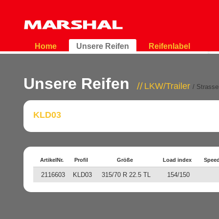
Home
Unsere Reifen
Reifenlabel
Unsere Reifen
LKW/Trailer
/ Strasse
KLD03
ArtikelNr.
Profil
Größe
Load index
Speed
2116603
KLD03
315/70 R 22.5 TL
154/150