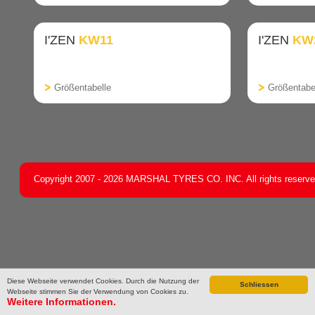
I'ZEN
KW11
I'ZEN
KW
Größentabelle
Größentabe
Copyright 2007 - 2026 MARSHAL TYRES CO. INC. All rights reserv
Diese Webseite verwendet Cookies. Durch die Nutzung der
Schliessen
Webseite stimmen Sie der Verwendung von Cookies zu.
Weitere Informationen.