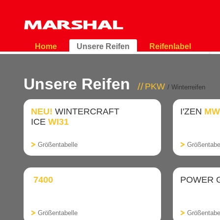
Home
Unsere Reifen
Reifenlabel
Unsere Reifen
PKW
/ Winterreifen
NEU!
WINTERCRAFT
I'ZEN
MW
ICE
WI31
Größentabelle
Größentabe
7400
POWER 
Größentabelle
Größentabe