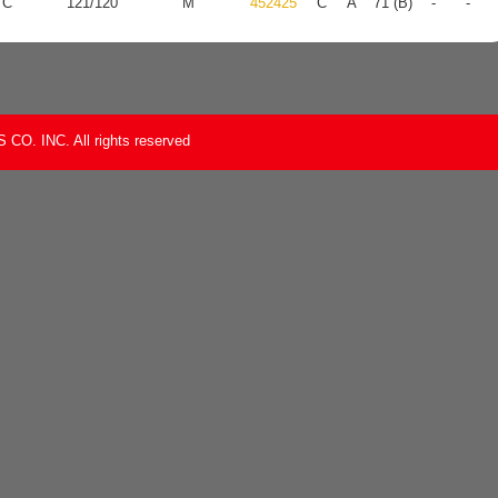
 C
121/120
M
452425
C
A
71 (B)
-
-
O. INC. All rights reserved