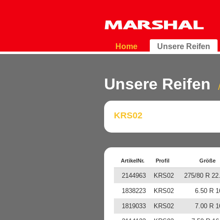
Home
Unsere Reifen
Unsere Reifen
KRS02
ArtikelNr.
Profil
Größe
2144963
KRS02
275/80 R 22
1838223
KRS02
6.50 R 1
1819033
KRS02
7.00 R 1