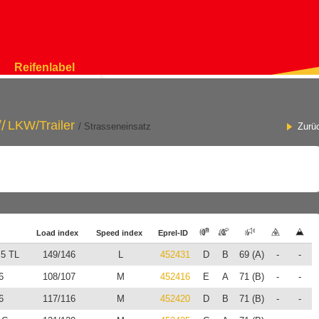
Reifenlabel
LKW/Trailer
/ Strasseneinsatz
Zurü
Load index
Speed index
Eprel-ID
.5 TL
149/146
L
452431
D
B
69 (A)
-
-
6
108/107
M
452416
E
A
71 (B)
-
-
6
117/116
M
452420
D
B
71 (B)
-
-