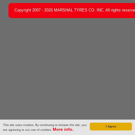
Copyright 2007 - 2026 MARSHAL TYRES CO. INC. All rights reserv
This site uses cookies. By continuing to browse the site, you
I Agree
More info.
are agreeing to our use of cookies.