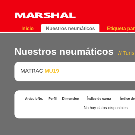
Inicio
Nuestros neumáticos
Etiqueta pa
Nuestros neumáticos
Turi
MATRAC
MU19
ArtículoNo.
Perfil
Dimensión
Índice de carga
Índice de
No hay datos disponibles