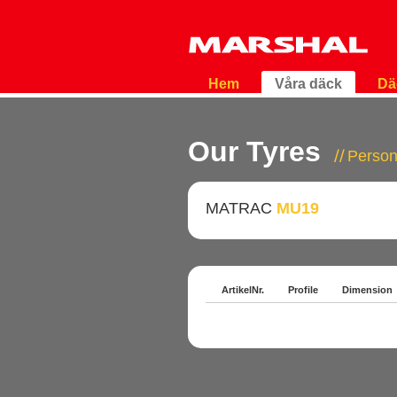
Hem
Våra däck
Dä
Our Tyres
Person
MATRAC
MU19
ArtikelNr.
Profile
Dimension