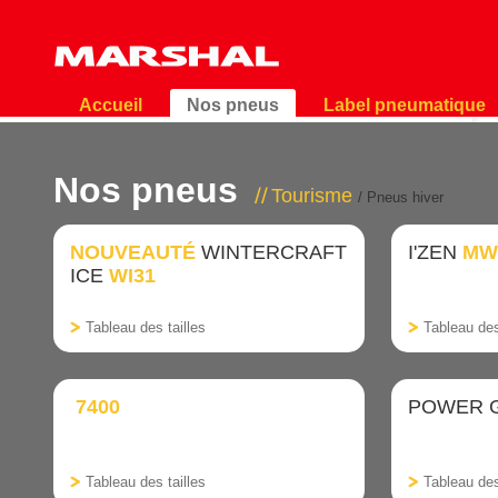
Accueil
Nos pneus
Label pneumatique
Nos pneus
Tourisme
/ Pneus hiver
NOUVEAUTÉ
WINTERCRAFT
I'ZEN
MW
ICE
WI31
Tableau des tailles
Tableau des
7400
POWER 
Tableau des tailles
Tableau des